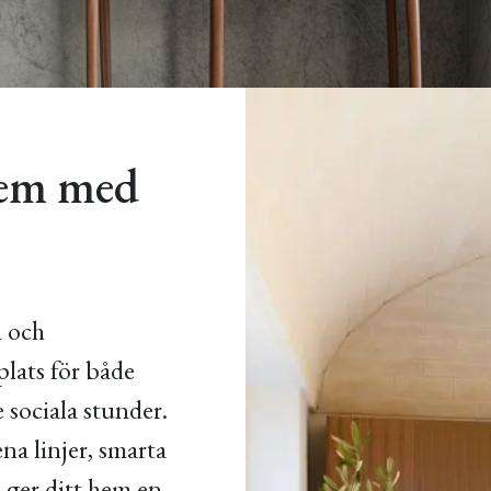
 hem med
n och
 plats för både
 sociala stunder.
na linjer, smarta
 ger ditt hem en