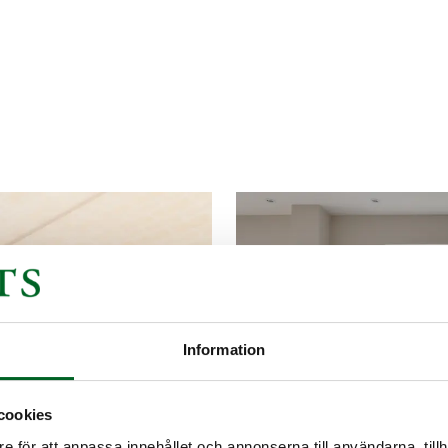
Information
cookies
e för att anpassa innehållet och annonserna till användarna, tillh