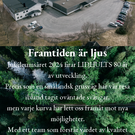
Framtiden är ljus
Jubileumsåret 2024 firar LIDHULTS 80 år
av utveckling.
Precis som en småländsk grusväg har vår resa
ibland tagit oväntade svängar,
men varje kurva har lett oss framåt mot nya
möjligheter.
Med ett team som förstår värdet av kvalitet