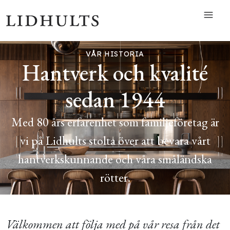
VÅR HISTORIA
Hantverk och kvalité
sedan 1944
Med 80 års erfarenhet som familjeföretag är
vi på Lidhults stolta över att bevara vårt
hantverkskunnande och våra småländska
rötter.
Välkommen att följa med på vår resa från det