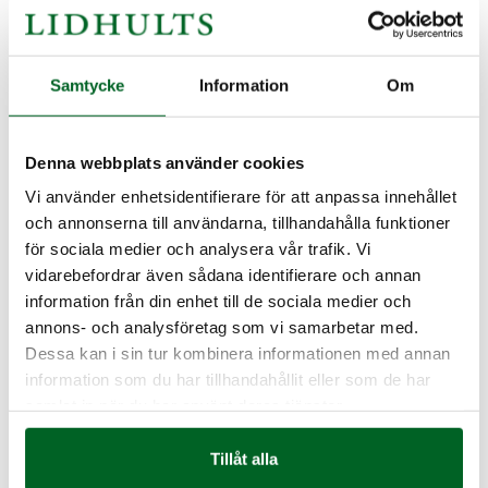
med återförsäljare i Finland, Norge och
England. Vi har även levererat kök till länder
Samtycke
Information
Om
som USA, Ryssland, Schweiz, Tyskland och
Danmark. Cirka 15 återförsäljare i Sverige
Denna webbplats använder cookies
stolt representerar LIDHULTS.
Vi använder enhetsidentifierare för att anpassa innehållet
och annonserna till användarna, tillhandahålla funktioner
för sociala medier och analysera vår trafik. Vi
Som familjeföretag bär vi ett särskilt ansvar
vidarebefordrar även sådana identifierare och annan
information från din enhet till de sociala medier och
för den tradition vi förvaltar. Ekonomi och
annons- och analysföretag som vi samarbetar med.
trygghet går hand i hand, och LIDHULTS
Dessa kan i sin tur kombinera informationen med annan
information som du har tillhandahållit eller som de har
ska alltid vara synonymt med hög kvalitet.
samlat in när du har använt deras tjänster.
Tillsammans med våra engagerade och
Tillåt alla
trogna medarbetare utvecklas företaget i rätt