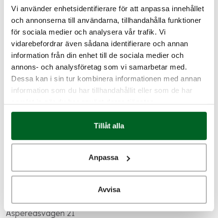
Vi använder enhetsidentifierare för att anpassa innehållet
och annonserna till användarna, tillhandahålla funktioner
SVERIGE , STOCKHOLM
för sociala medier och analysera vår trafik. Vi
Ett vackert kök
vidarebefordrar även sådana identifierare och annan
information från din enhet till de sociala medier och
Järnvägsgatan 32
annons- och analysföretag som vi samarbetar med.
131 54 Stockholm
Dessa kan i sin tur kombinera informationen med annan
information som du har tillhandahållit eller som de har
samlat in när du har använt deras tjänster.
SVERIGE , VIKEN(HELSINGBORG)
Hanefred Köksdesign
Tillåt alla
Bygatan 3
263 61 Viken(Helsingborg)
Anpassa
SVERIGE , ÄSPERED/BORÅS
Avvisa
Köksforum i Äspered AB
Äsperedsvägen 21