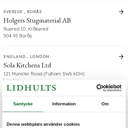
SVERIGE , BORÅS
Holgers Stugmaterial AB
Ruered 10, Kråkered
504 95 Borås
ENGLAND , LONDON
Sola Kitchens Ltd
121 Munster Road (Fulham SW6 6DH)
London
SVERIGE , TIMMERSDALA
Samtycke
Information
Om
Lindhome
Timmersdala Backgården
Denna webbplats använder cookies
541 95 Timmersdala