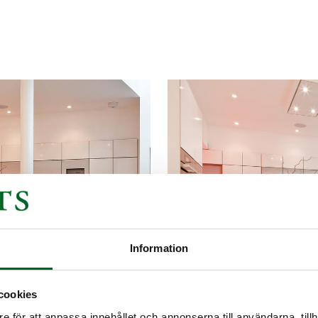
Information
cookies
e för att anpassa innehållet och annonserna till användarna, tillh