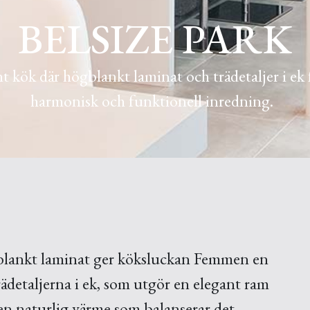
BELSIZE PARK
t kök där högblankt laminat och trädetaljer i ek 
harmonisk och funktionell inredning.
ögblankt laminat ger köksluckan Femmen en
ädetaljerna i ek, som utgör en elegant ram
 en naturlig värme som balanserar det