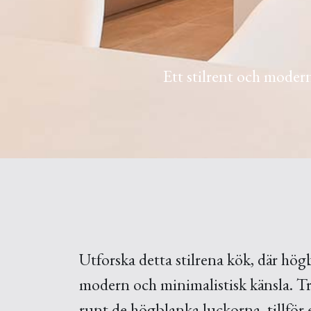
Ett stilrent och modern
Utforska detta stilrena kök, där h
modern och minimalistisk känsla. Tr
runt de högblanka luckorna, tillför