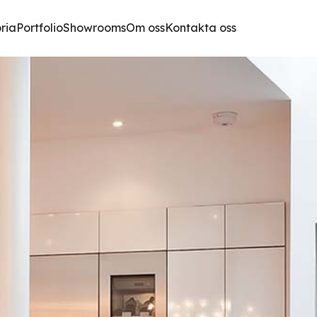
oria
Portfolio
Showrooms
Om oss
Kontakta oss