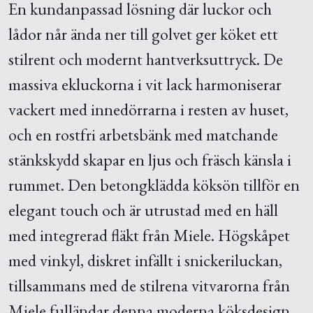
En kundanpassad lösning där luckor och
lådor når ända ner till golvet ger köket ett
stilrent och modernt hantverksuttryck. De
massiva ekluckorna i vit lack harmoniserar
vackert med innedörrarna i resten av huset,
och en rostfri arbetsbänk med matchande
stänkskydd skapar en ljus och fräsch känsla i
rummet. Den betongklädda köksön tillför en
elegant touch och är utrustad med en häll
med integrerad fläkt från Miele. Högskåpet
med vinkyl, diskret infällt i snickeriluckan,
tillsammans med de stilrena vitvarorna från
Miele fulländar denna moderna köksdesign